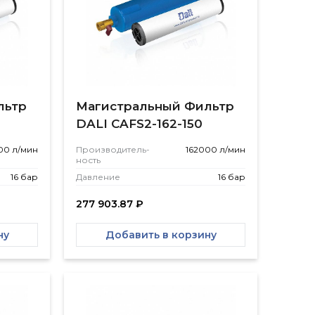
льтр
Магистральный Фильтр
DALI CAFS2-162-150
00 л/мин
Производитель­
162000 л/мин
ность
16 бар
Давление
16 бар
277 903.87
₽
ну
Добавить в корзину