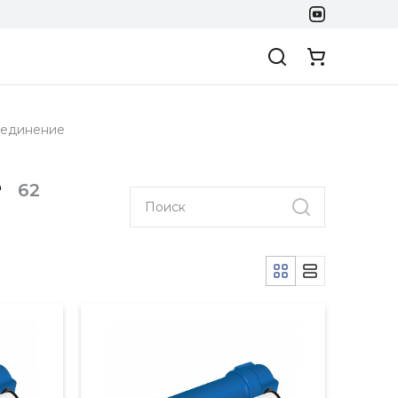
оединение
е
62