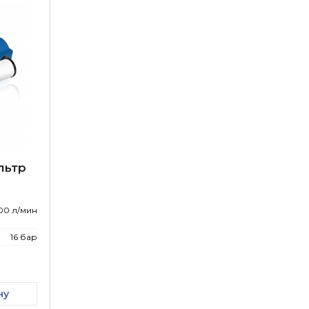
льтр
00 л/мин
16 бар
ну