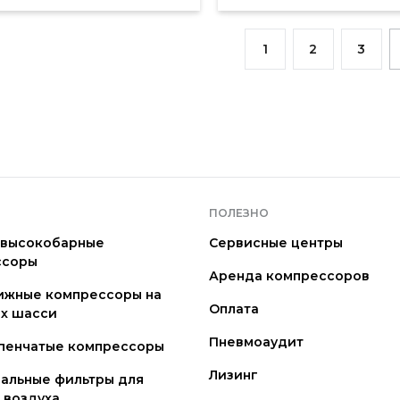
1
2
3
ПОЛЕЗНО
 высокобарные
Сервисные центры
ссоры
Аренда компрессоров
ижные компрессоры на
Оплата
х шасси
Пневмоаудит
пенчатые компрессоры
Лизинг
альные фильтры для
 воздуха