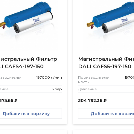
истральный Фильтр
Магистральный Фи
I CAFS4-197-150
DALI CAFS5-197-150
зводитель­
197000 л/мин
Производитель­
1970
ь
ность
ение
16 бар
Давление
375.66
₽
304 792.36
₽
Добавить в корзину
Добавить в корзи