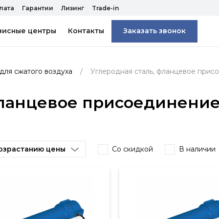
лата
Гарантии
Лизинг
Trade-in
висные центры
Контакты
Заказать звонок
для сжатого воздуха
Углеродная сталь, фланцевое прис
фланцевое присоединени
озрастанию цены
Со скидкой
В наличии