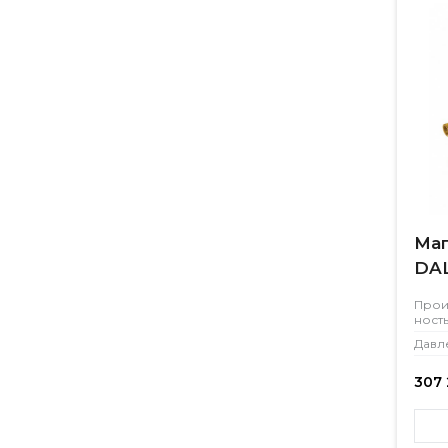
Маг
DAL
Прои
ност
Давл
307 