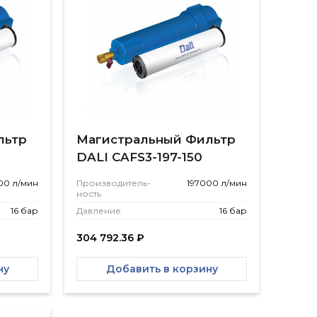
льтр
Магистральный Фильтр
DALI CAFS3-197-150
00 л/мин
Производитель­
197000 л/мин
ность
16 бар
Давление
16 бар
304 792.36
₽
ну
Добавить в корзину