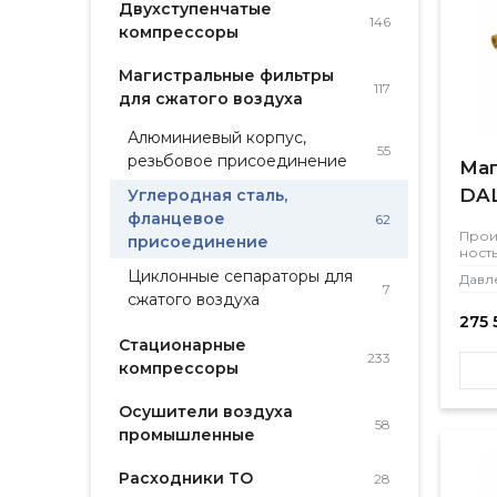
Двухступенчатые
146
компрессоры
Магистральные фильтры
117
для сжатого воздуха
Алюминиевый корпус,
55
резьбовое присоединение
Маг
DAL
Углеродная сталь,
фланцевое
62
Прои
присоединение
ност
Циклонные сепараторы для
Давл
7
сжатого воздуха
275 
Стационарные
233
компрессоры
Осушители воздуха
58
промышленные
Расходники ТО
28