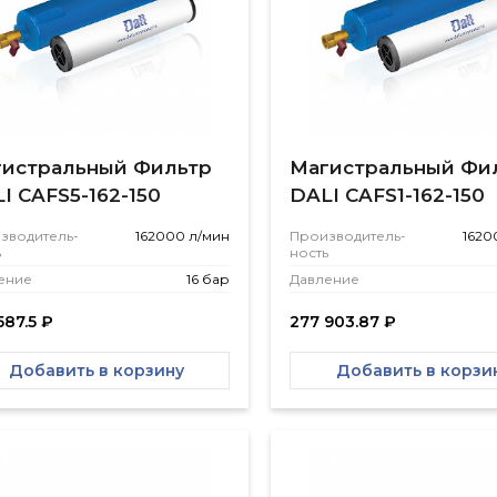
истральный Фильтр
Магистральный Фи
I CAFS5-162-150
DALI CAFS1-162-150
зводитель­
162000 л/мин
Производитель­
1620
ь
ность
ение
16 бар
Давление
587.5
₽
277 903.87
₽
Добавить в корзину
Добавить в корзи