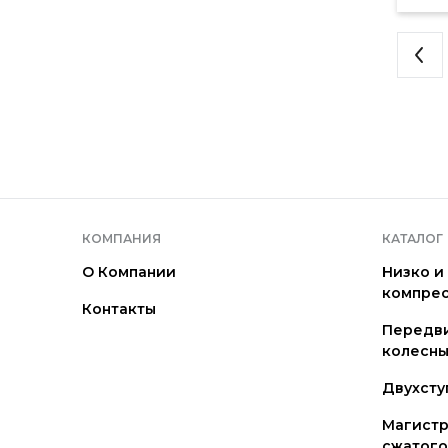
КОМПАНИЯ
КАТАЛОГ
О Компании
Низко и
компре
Контакты
Передв
колесны
Двухсту
Магистр
сжатого