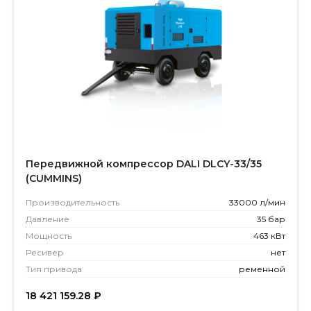
Передвижной компрессор DALI DLCY-33/35
(CUMMINS)
Производитель­ность
33000 л/мин
Давление
35 бар
Мощность
463 кВт
Ресивер
нет
Тип привода
ременной
18 421 159.28
₽