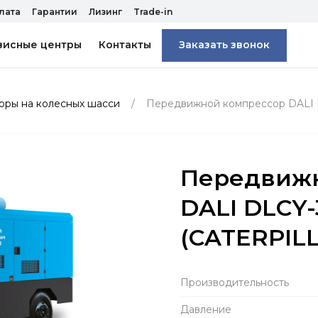
лата
Гарантии
Лизинг
Trade-in
висные центры
Контакты
Заказать звонок
ры на колесных шасси
Передвижной компрессор DALI 
Передвижн
DALI DLCY-
(CATERPIL
Производитель­ность
Давление