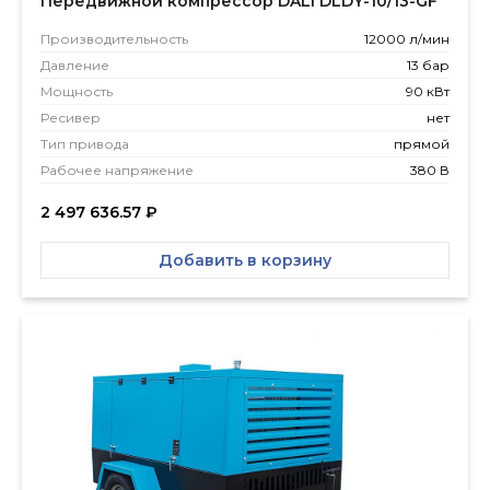
Передвижной компрессор DALI DLDY-10/13-GF
Производитель­ность
12000 л/мин
Давление
13 бар
Мощность
90 кВт
Ресивер
нет
Тип привода
прямой
Рабочее напряжение
380 В
2 497 636.57
₽
Добавить в корзину