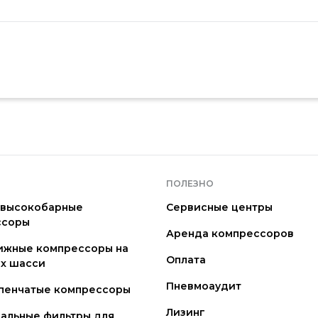
ПОЛЕЗНО
 высокобарные
Сервисные центры
ссоры
Аренда компрессоров
ижные компрессоры на
Оплата
х шасси
Пневмоаудит
пенчатые компрессоры
Лизинг
альные фильтры для