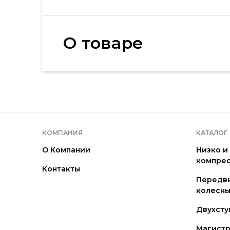
О товаре
КОМПАНИЯ
КАТАЛОГ
О Компании
Низко и
компре
Контакты
Передв
колесны
Двухсту
Магистр