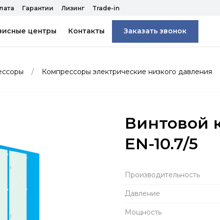
лата
Гарантии
Лизинг
Trade-in
висные центры
Контакты
Заказать звонок
ессоры
Компрессоры электрические низкого давления
Винтовой 
EN-10.7/5
Производитель­ность
Давление
Мощность