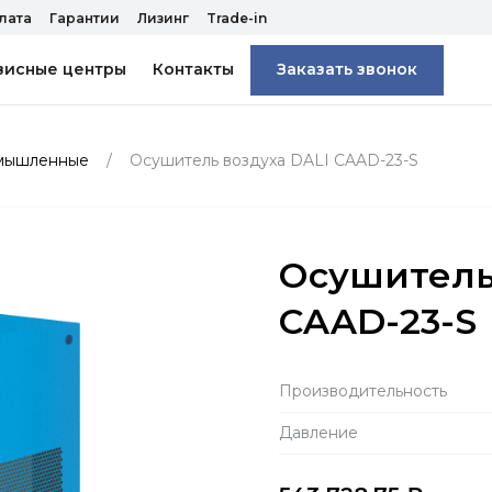
лата
Гарантии
Лизинг
Trade-in
висные центры
Контакты
Заказать звонок
омышленные
Осушитель воздуха DALI CAAD-23-S
Осушитель
CAAD-23-S
Производитель­ность
Давление