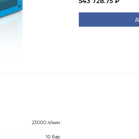
543 728.75
₽
Д
23000 л/мин
10 бар