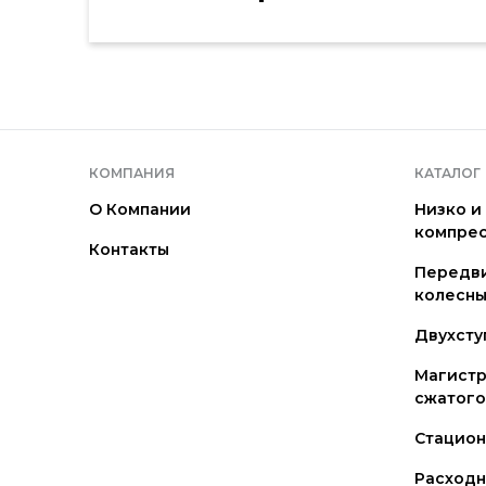
КОМПАНИЯ
КАТАЛОГ
О Компании
Низко и
компре
Контакты
Передв
колесны
Двухсту
Магистр
сжатого
Стацио
Расходн