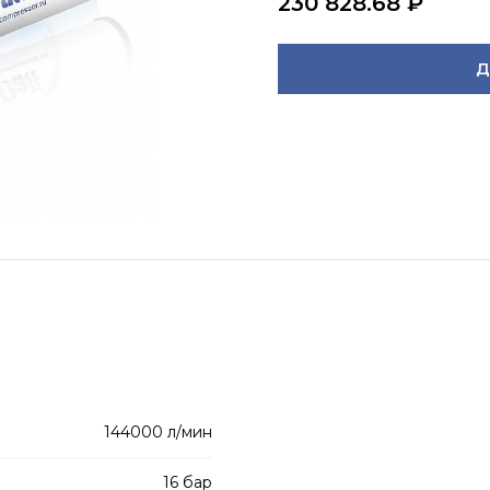
230 828.68
₽
Д
144000 л/мин
16 бар