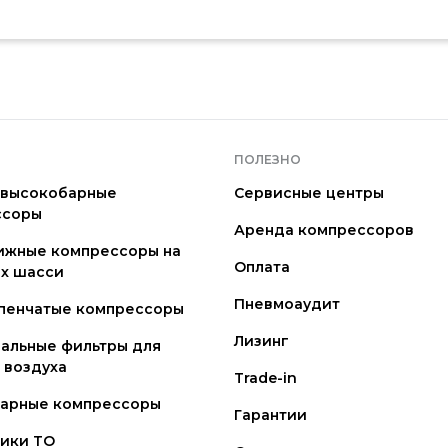
ПОЛЕЗНО
 высокобарные
Сервисные центры
ссоры
Аренда компрессоров
ижные компрессоры на
Оплата
х шасси
Пневмоаудит
пенчатые компрессоры
Лизинг
альные фильтры для
 воздуха
Trade-in
нарные компрессоры
Гарантии
ики ТО