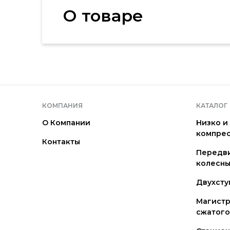
О товаре
КОМПАНИЯ
КАТАЛОГ
О Компании
Низко и
компре
Контакты
Передв
колесны
Двухсту
Магистр
сжатого