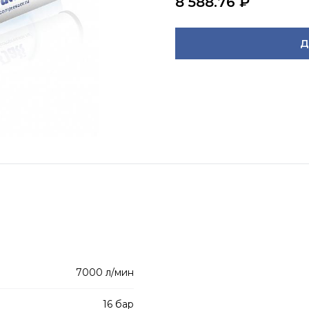
8 588.76
₽
Д
7000 л/мин
16 бар