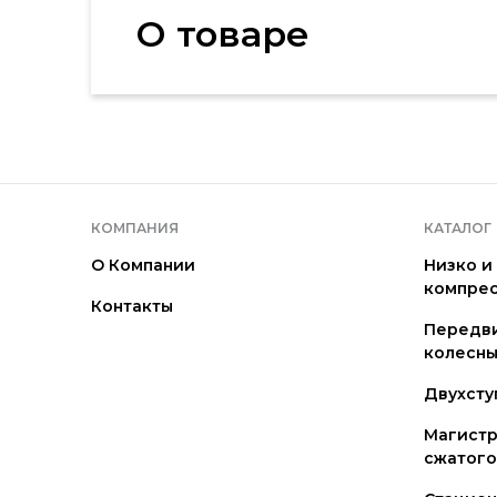
О товаре
КОМПАНИЯ
КАТАЛОГ
О Компании
Низко и
компре
Контакты
Передв
колесны
Двухсту
Магистр
сжатого