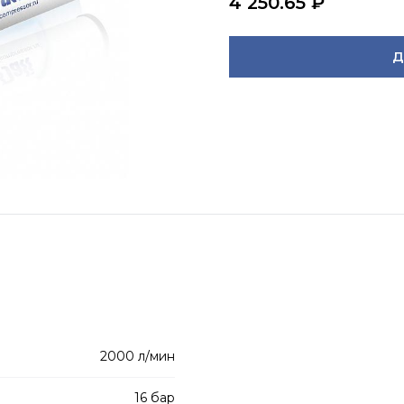
4 250.65
₽
Д
2000 л/мин
16 бар