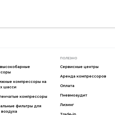
ПОЛЕЗНО
 высокобарные
Сервисные центры
ссоры
Аренда компрессоров
ижные компрессоры на
Оплата
х шасси
Пневмоаудит
пенчатые компрессоры
Лизинг
альные фильтры для
 воздуха
Trade-in